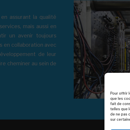
 en assurant la qualité
ervices, mais aussi en
tir un avenir toujours
ns en collaboration avec
 développement de leur
aire cheminer au sein de
Pour offrir
que les coo
fait de con
telles que 
de ne pas c
sur certain